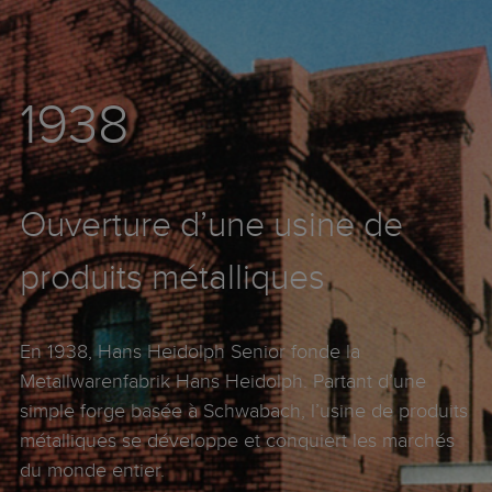
1938
Ouverture d’une usine de
produits métalliques
En 1938, Hans Heidolph Senior fonde la
Metallwarenfabrik Hans Heidolph.
Partant d’une
simple forge basée à Schwabach, l’usine de produits
métalliques se développe et conquiert les marchés
du monde entier.