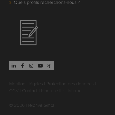
Quels profils recherchons-nous ?
Mentions légales
I
Protection des données
I
CGV
I
Contact
I
Plan du site
|
Interne
© 2026 Heidrive GmbH