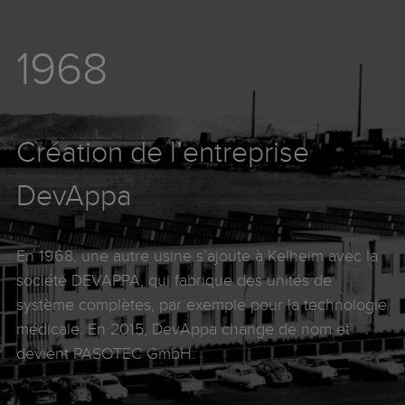
1968
Création de l’entreprise
DevAppa
En 1968, une autre usine s’ajoute à Kelheim avec la
société DEVAPPA, qui fabrique des unités de
système complètes, par exemple pour la technologie
médicale. En 2015, DevAppa change de nom et
devient PASOTEC GmbH.