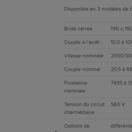
Poids • Inertie de masse • 
Servomoteurs décen
Disponible en 3 modèles de b
Adhésions
Aéronautique
Électronique intégrée
Servomoteurs en ac
Bride carrée :
190 x 19
Notre filiale Pasotec GmbH
Agriculture
Surface lisse • Concept d’ét
Couple à l’arrêt :
51,0 à 1
Servovariateurs
Notre société mère, Allient Inc.
Alimentation et ph
Vitesse nominale :
2000/300
Des variateurs adaptés aux
Couple nominal :
25,5 à 6
Moteurs BLDC/Mote
Moteurs sans balais EC & C
Puissance
7435 à 1
nominale :
Tension du circuit
560 V
intermédiaire :
Options de
différent