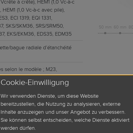
 Vcrête à crête), HEM1 (1,0 Vc-à-c
, HEM1 (1,0 Vc-à-c avec pile),
3, ECI 1319, EQI 1331,
7, SKS/SKM36, SRS/SRM50,
50 mm
60 mm
8
37, EKS/EKM36, EDS35, EDM35
vette/bague radiale d’étanchéité
es selon le modèle ; M23,
3
Cookie-Einwilligung
Wir verwenden Dienste, um diese Website
bereitzustellen, die Nutzung zu analysieren, externe
DEMANDE D’INFORMATIONS
Inhalte anzuzeigen und unser Angebot zu verbessern.
Sie können selbst entscheiden, welche Dienste aktiviert
werden dürfen.