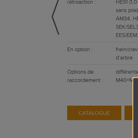
rétroaction :
HES1 (1,0
sans pile)
AM34, HES
SEK/SEL3
EES/EEM
En option :
frein/cla
d’arbre
Options de
différent
raccordement :
M40+M2
CATALOGUE