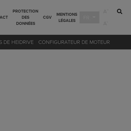
+
A
PROTECTION
MENTIONS
FR
ACT
DES
CGV
LÉGALES
-
A
DONNÉES
 DE HEIDRIVE
CONFIGURATEUR DE MOTEUR