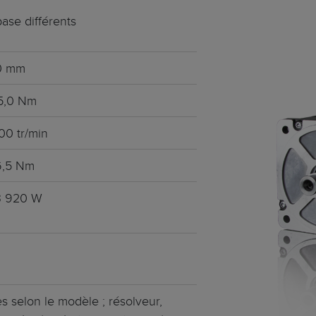
Coût
tralisés - HeiTronX
ase différents
ier inoxydable
0 mm
anchéité intelligent
05,0 Nm
armacie
0 tr/min
 servomoteurs
6,5 Nm
urs EC
C • Frameless • 4 pôles
3 920 W
es selon le modèle ; résolveur,