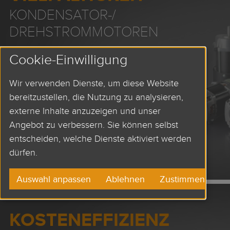
KONDENSATOR-/
DREHSTROMMOTOREN
Cookie-Einwilligung
Hohe Zuverlässigkeit
Lange Lebensdauer
Wir verwenden Dienste, um diese Website
Vielfältige Einsatzmöglichkeiten
bereitzustellen, die Nutzung zu analysieren,
Wartungsfreiheit
externe Inhalte anzuzeigen und unser
Angebot zu verbessern. Sie können selbst
MEHR
entscheiden, welche Dienste aktiviert werden
dürfen.
Auswahl anpassen
Ablehnen
Zustimmen
KOSTENEFFIZIENZ