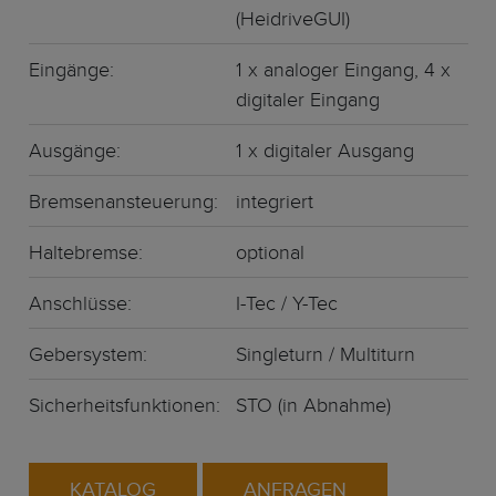
(HeidriveGUI)
Eingänge:
1 x analoger Eingang, 4 x
digitaler Eingang
Ausgänge:
1 x digitaler Ausgang
Bremsenansteuerung:
integriert
Haltebremse
:
optional
Anschlüsse:
I-Tec / Y-Tec
Gebersystem:
Singleturn /
Multiturn
Sicherheitsfunktionen:
STO (in Abnahme)
KATALOG
ANFRAGEN