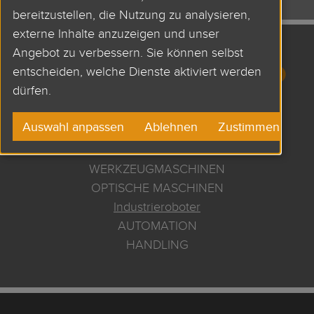
bereitzustellen, die Nutzung zu analysieren,
externe Inhalte anzuzeigen und unser
Angebot zu verbessern. Sie können selbst
ANWENDUNGEN UND
entscheiden, welche Dienste aktiviert werden
dürfen.
APPLIKATIONEN
Auswahl anpassen
Ablehnen
Zustimmen
VERPACKUNGSMASCHINEN
WERKZEUGMASCHINEN
OPTISCHE MASCHINEN
Industrieroboter
AUTOMATION
HANDLING