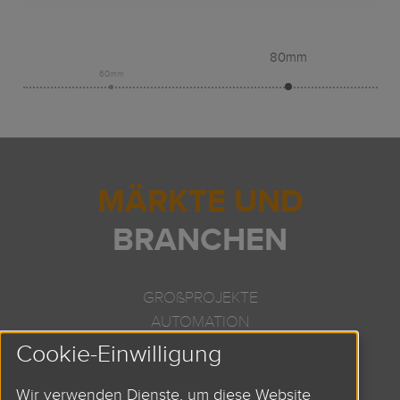
80mm
60mm
MÄRKTE UND
BRANCHEN
GROßPROJEKTE
AUTOMATION
ROBOTIK
Cookie-Einwilligung
HANDLING
Wir verwenden Dienste, um diese Website