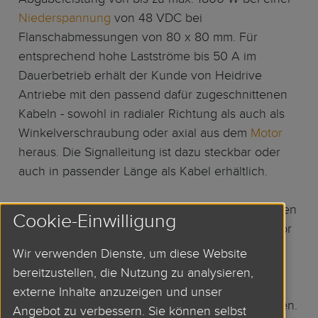
Niederspannung
von 48 VDC bei
Flanschabmessungen von 80 x 80 mm. Für
entsprechend hohe Lastströme bis 50 A im
Dauerbetrieb erhält der Kunde von Heidrive
Antriebe mit den passend dafür zugeschnittenen
Kabeln - sowohl in radialer Richtung als auch als
Winkelverschraubung oder axial aus dem
Motor
heraus. Die Signalleitung ist dazu steckbar oder
auch in passender Länge als Kabel erhältlich.
Die HeiMotion Antriebe sind in den Flanschmaßen
Cookie-Einwilligung
40, 60, 80 und 100 mm wahlweise als HMP Motor
für 320/560 VDC Anwendungen oder als HMD
Wir verwenden Dienste, um diese Website
Motor für 24/48 VDC Anwendungen erhältlich.
bereitzustellen, die Nutzung zu analysieren,
Zudem kann eine Anpassung der
externe Inhalte anzuzeigen und unser
Spulenauslegung jederzeit vorgenommen werden.
Angebot zu verbessern. Sie können selbst