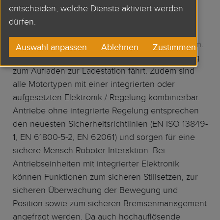
Das ermöglicht es, fahrerlose Transportsysteme,
entscheiden, welche Dienste aktiviert werden
die ihre Energie aus Superkondensatoren
dürfen.
schöpfen, optimal zu betreiben, ohne dabei die
maximale Geschwindigkeit reduzieren zu müssen.
Auswahl anpassen
Ablehnen
Zustimmen
Dies geschieht zum Beispiel, wenn das Fahrzeug
zum Aufladen zur Ladestation fährt. Zudem sind
alle Motortypen mit einer integrierten oder
aufgesetzten Elektronik / Regelung kombinierbar.
Antriebe ohne integrierte Regelung entsprechen
den neuesten Sicherheitsrichtlinien (EN ISO 13849-
1, EN 61800-5-2, EN 62061) und sorgen für eine
sichere Mensch-Roboter-Interaktion. Bei
Antriebseinheiten mit integrierter Elektronik
können Funktionen zum sicheren Stillsetzen, zur
sicheren Überwachung der Bewegung und
Position sowie zum sicheren Bremsenmanagement
angefragt werden. Da auch hochauflösende