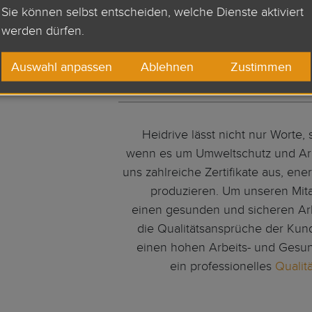
Sie können selbst entscheiden, welche Dienste aktiviert
werden dürfen.
WIR ZEIC
Auswahl anpassen
Ablehnen
Zustimmen
Heidrive lässt nicht nur Worte
wenn es um Umweltschutz und Arb
uns zahlreiche Zertifikate aus, en
produzieren. Um unseren Mita
einen gesunden und sicheren Arb
die Qualitätsansprüche der Kund
einen hohen Arbeits- und Gesund
ein professionelles
Qualit