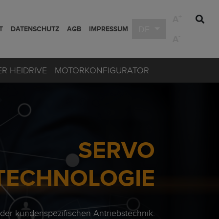
+
A
DE
T
DATENSCHUTZ
AGB
IMPRESSUM
-
A
R HEIDRIVE
MOTORKONFIGURATOR
SERVO
TECHNOLOGIE
n der kundenspezifischen Antriebstechnik.