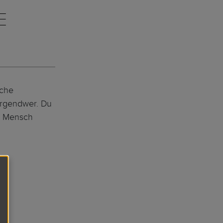
E
iche
 irgendwer. Du
ls Mensch