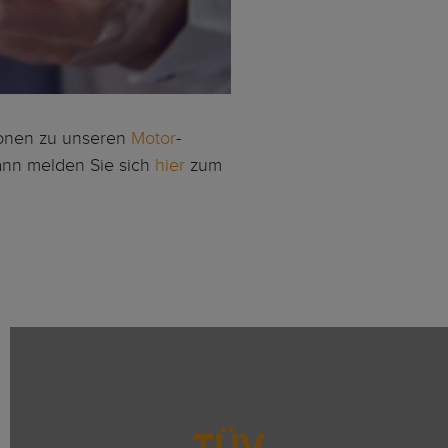
ionen zu unseren
Motor
-
ann melden Sie sich
hier
zum
TÜV